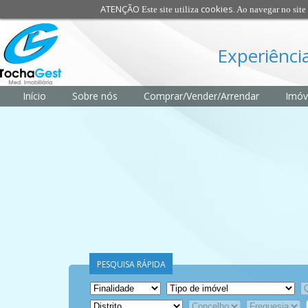
ATENÇÃO
cookies
Este site utiliza
. Ao navegar no site 
Experiência
Início
Sobre nós
Comprar/Vender/Arrendar
Imóv
PESQUISA RÁPIDA