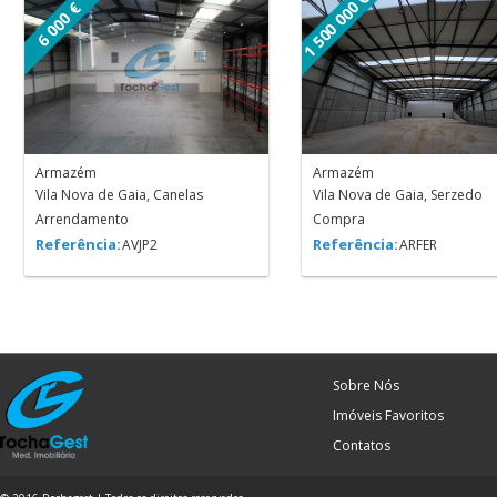
1 500 000 €
6 000 €
Armazém
Armazém
Vila Nova de Gaia, Canelas
Vila Nova de Gaia, Serzedo
Arrendamento
Compra
Referência:
Referência:
AVJP2
ARFER
Sobre Nós
Imóveis Favoritos
Contatos