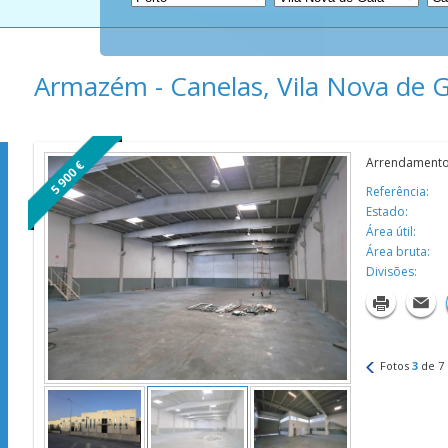
Armazém - Canelas, Vila Nova de G
Arrendament
5 900 €
Referência:
Estado:
Área útil:
Área bruta:
Divisões:
Fotos
3
de
7