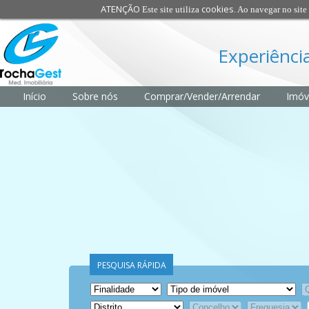
ATENÇÃO
cookies
Este site utiliza
. Ao navegar no site 
Experiência
Início
Sobre nós
Comprar/Vender/Arrendar
Imóv
PESQUISA RÁPIDA