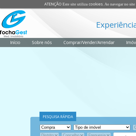
ATENÇÃO
cookies
Este site utiliza
. Ao navegar no site 
Experiência
Início
Sobre nós
Comprar/Vender/Arrendar
Imóv
PESQUISA RÁPIDA