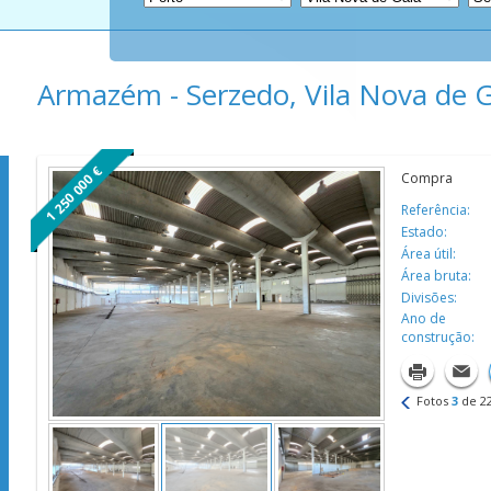
Armazém - Serzedo, Vila Nova de 
1 250 000 €
Compra
Referência:
Estado:
Área útil:
Área bruta:
Divisões:
Ano de
construção:
Fotos
3
de
2