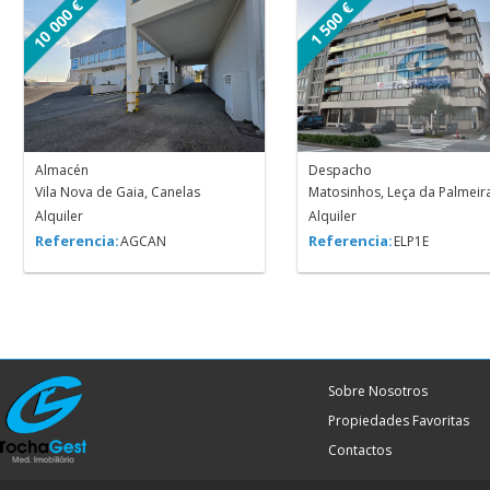
10 000 €
1 500 €
Almacén
Despacho
Vila Nova de Gaia, Canelas
Matosinhos, Leça da Palmeir
Alquiler
Alquiler
Referencia:
Referencia:
AGCAN
ELP1E
Sobre Nosotros
Propiedades Favoritas
Contactos