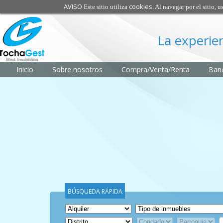
AVISO
cookies
Este sitio utiliza
. Al navegar por el sitio, 
La experie
Inicio
Sobre nosotros
Compra/Venta/Renta
Banc
BÚSQUEDA RÁPIDA