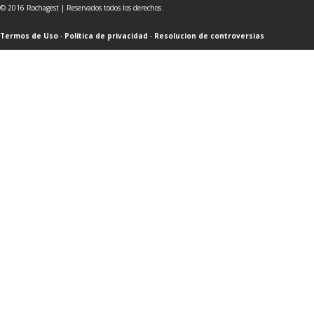
© 2016 Rochagest | Reservados todos los derechos.
Termos de Uso
-
Política de privacidad
-
Resolucion de controversias