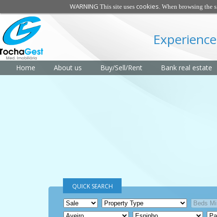
WARNING
cookies
This site uses
. When browsing the si
Experience
Home
About us
Buy/Sell/Rent
Bank real estate
QUICK SEARCH