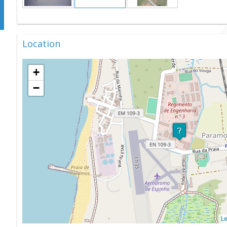
Location
+
−
Le