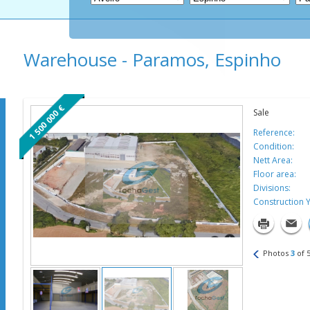
Warehouse - Paramos, Espinho
1 500 000 €
Sale
Reference:
Condition:
Nett Area:
Floor area:
Divisions:
Construction Y
Photos
3
of